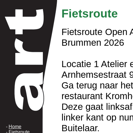
Fietsroute
Fietsroute Open A
Brummen 2026
Locatie 1 Atelier 
Arnhemsestraat 
Ga terug naar het
restaurant Kromho
Deze gaat linksaf
linker kant op nu
Buitelaar.
-
Home
-
Fietsroute