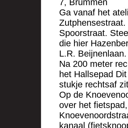
7, Brummen
Ga vanaf het ateli
Zutphensestraat. 
Spoorstraat. Ste
die hier Hazenber
L.R. Beijnenlaan.
Na 200 meter rech
het Hallsepad Dit
stukje rechtsaf zi
Op de Knoevenoor
over het fietspad
Knoevenoordstraat
kanaal (fietsknoo