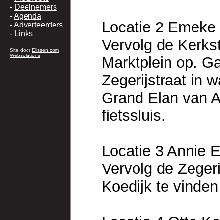
-
Deelnemers
-
Agenda
Locatie 2 Emeke 
-
Adverteerders
-
Links
Vervolg de Kerkst
Site door
Elissen.com
Websolutions
Marktplein op. Ga
Zegerijstraat in w
Grand Elan van An
fietssluis.
Locatie 3 Annie E
Vervolg de Zeger
Koedijk te vinden 