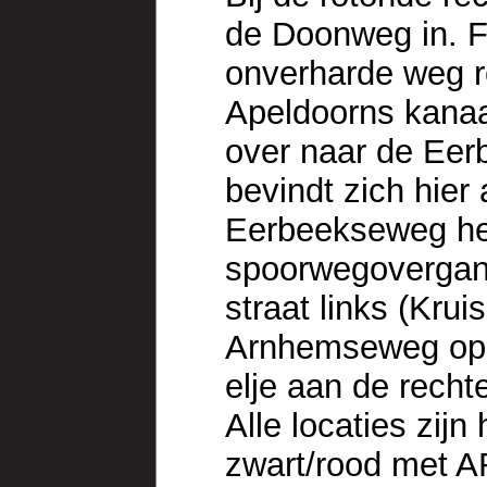
de Doonweg in. F
onverharde weg r
Apeldoorns kanaal
over naar de Eer
bevindt zich hier
Eerbeekseweg hel
spoorwegovergang
straat links (Krui
Arnhemseweg op. 
elje aan de recht
Alle locaties zij
zwart/rood met A