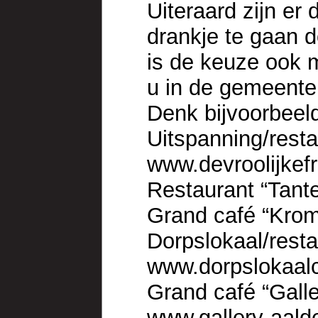
Uiteraard zijn er
drankje te gaan d
is de keuze ook m
u in de gemeent
Denk bijvoorbeel
Uitspanning/resta
www.devroolijkefr
Restaurant “Tant
Grand café “Kro
Dorpslokaal/resta
www.dorpslokaalc
Grand café “Gall
www.gallery-aald